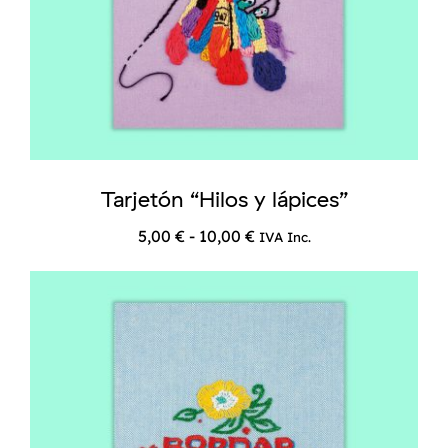
Tarjetón “Hilos y lápices”
Rango
5,00
€
-
10,00
€
IVA Inc.
de
precios:
desde
5,00 €
hasta
10,00 €