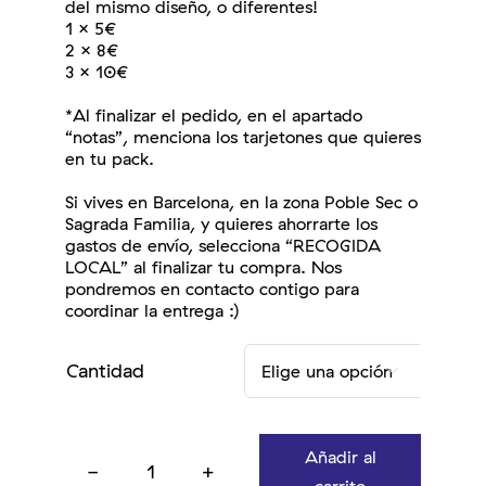
del mismo diseño, o diferentes!
1 x 5€
2 x 8€
3 x 10€
*Al finalizar el pedido, en el apartado
“notas”, menciona los tarjetones que quieres
en tu pack.
Si vives en Barcelona, en la zona Poble Sec o
Sagrada Familia, y quieres ahorrarte los
gastos de envío, selecciona “RECOGIDA
LOCAL” al finalizar tu compra. Nos
pondremos en contacto contigo para
coordinar la entrega :)
Cantidad

Añadir al
Tarjetón
carrito