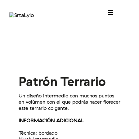
Saltar
al
Toggle
contenido
Navigation
Inicio
Sobre mí
Proyectos
Patrón Terrario
Shop
¿Bordamos juntas?
Un diseño intermedio con muchos puntos
en volúmen con el que podrás hacer
florecer
Carrito
este terrario colgante.
INFORMACIÓN ADICIONAL
Técnica: bordado