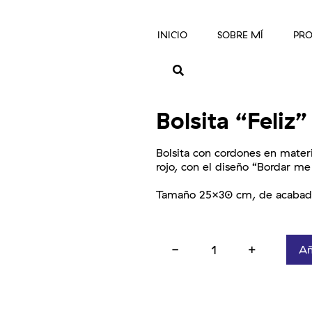
INICIO
SOBRE MÍ
PRO
Bolsita “Feliz”
Bolsita con cordones en mater
rojo, con el diseño “Bordar me 
Tamaño 25×30 cm, de acabado 
Añ
Bolsita
"Feliz"
cantidad