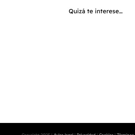
Quizá te interese…
TALLER ONLINE “BORDAR N
Copyright 2025 |
Aviso legal
|
Privacidad
|
Cookies
|
Términos 